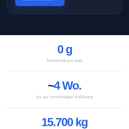
0 g
Plastikmüll pro Sieb
~
4 Wo.
bis zur vollständigen Auflösung
15.700 kg