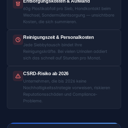
Entsorgungskosten & Aufwand
60g Plastikabfall pro Sieb, Handkontakt beim
Wechsel, Sondermüllentsorgung — unsichtbare
Kosten, die sich summieren.
Reinigungszeit & Personalkosten
Jede Siebbytausch bindet Ihre
Reinigungskräfte. Bei vielen Urinalen addiert
sich das schnell auf Stunden pro Monat.
CSRD-Risiko ab 2026
Unternehmen, die bis 2026 keine
Nachhaltigkeitsstrategie vorweisen, riskieren
Reputationsschäden und Compliance-
Probleme.